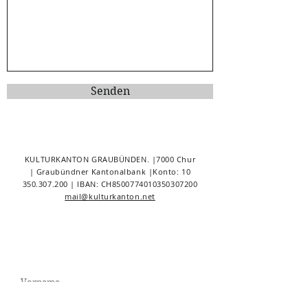
Senden
KULTURKANTON GRAUBÜNDEN. |7000 Chur
| Graubündner Kantonalbank |Konto:
10
350.307.200
| IBAN: CH8500774010350307200
mail@kulturkanton.net
NEWSLETTER
.