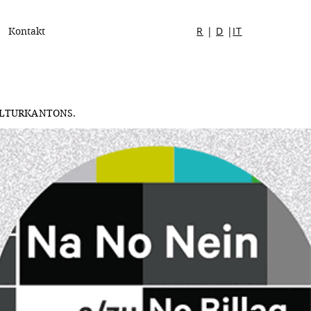
R
|
D
|
IT
Kontakt
s KULTURKANTONS.