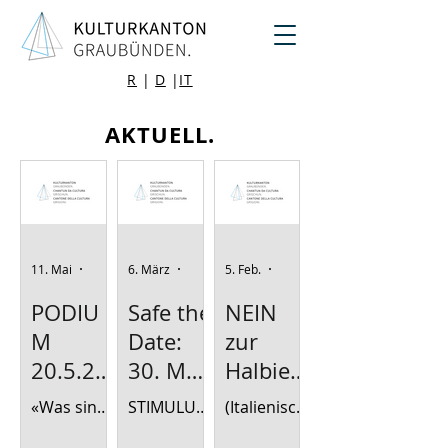
R
|
D
|
IT
AKTUELL.
11. Mai
1 Min. Lesezeit
6. März
2 Min. Lesezeit
5. Feb.
2 Min. Lesezeit
PODIU
Safe the
NEIN
M
Date:
zur
20.5.26
30. Mai
Halbier
um
2026 /
ungsint
«Was sind
STIMULUS
(Italienisch
19:30-
STIMUL
iative
dem
1 – Kultur
e und