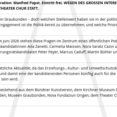
ation: Manfred Papst. Eintritt frei. WEGEN DES GROSSEN INTER
THEATER CHUR STATT.
en Graubünden – doch welchen Stellenwert haben sie in der polit
Engagement ist die Politik bereit zu übernehmen, und welche Prior
m Juni 2026 stehen diese Fragen im Zentrum eines öffentlichen P
kandidatinnen Aita Zanetti, Carmelia Maissen, Nora Saratz Cazin u
rungsratskandidaten Peter Peyer, Marcus Caduff, Martin Bühler u
tzliche Aktualität, da das Erziehungs-, Kultur- und Umweltschutz
und damit eine der kandidierenden Personen künftig auch für die K
 sein wird.
 bestehend aus dem Bündner Kunstverein, dem Kirchner Museum 
den, Museen Graubünden, Nova Fundaziun Origen, dem Theater C