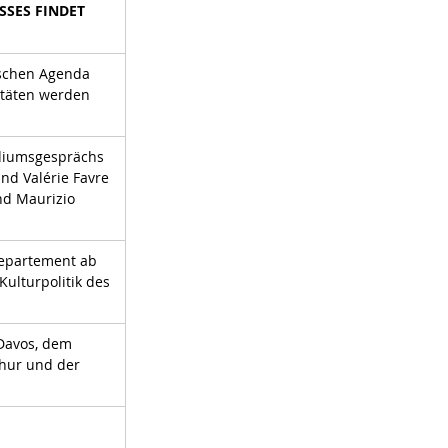
ESSES FINDET 
ischen Agenda 
itäten werden 
odiumsgesprächs 
nd Valérie Favre 
nd Maurizio 
departement ab 
ulturpolitik des 
Davos, dem 
hur und der 