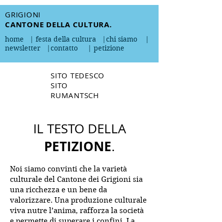
GRIGIONI
CANTONE DELLA CULTURA.
home
|
festa della cultura
|
chi siamo
|
newsletter
|
contatto
|
petizione
SITO TEDESCO
SITO
RUMANTSCH
IL TESTO DELLA
PETIZIONE
.
Noi siamo convinti che la varietà
culturale del Cantone dei Grigioni sia
una ricchezza e un bene da
valorizzare. Una produzione culturale
viva nutre l’anima, rafforza la società
e permette di superare i confini. La